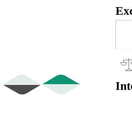
Exc
Int