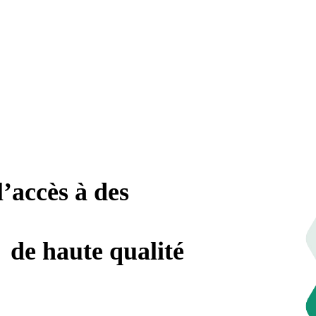
l’accès à des
ents
génériques
et
s
de haute qualité
ents
canadiens