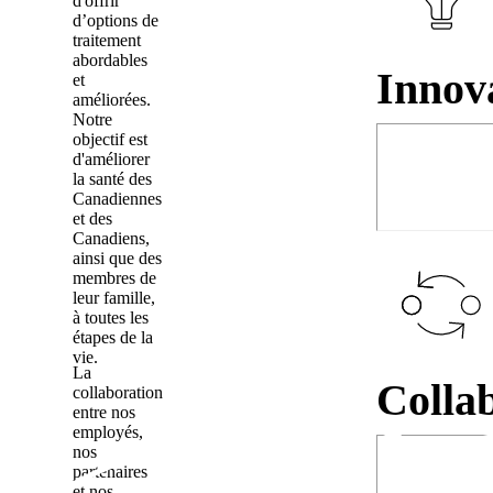
d'offrir
d’options de
traitement
abordables
Innov
et
améliorées.
Notre
objectif est
d'améliorer
la santé des
Canadiennes
et des
Canadiens,
ainsi que des
membres de
leur famille,
à toutes les
étapes de la
vie.
La
Colla
collaboration
entre nos
employés,
nos
partenaires
et nos