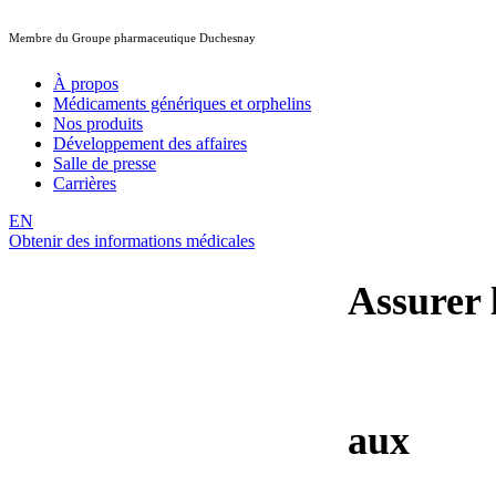
Membre du Groupe pharmaceutique Duchesnay
À propos
Médicaments génériques et orphelins
Nos produits
Développement des affaires
Salle de presse
Carrières
EN
Obtenir des informations médicales
Assurer 
médicam
orphelin
aux
pati