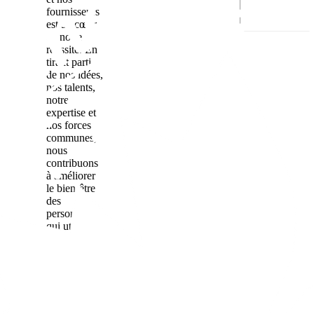
fournisseurs
est au cœur
de notre
réussite. En
tirant parti
de nos idées,
nos talents,
notre
expertise et
nos forces
communes,
nous
contribuons
à améliorer
le bien-être
des
personnes
qui utilisent
nos
traitements.